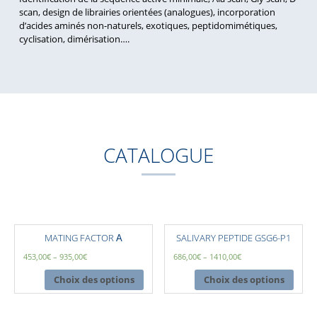
scan, design de librairies orientées (analogues), incorporation
d’acides aminés non-naturels, exotiques, peptidomimétiques,
cyclisation, dimérisation….
CATALOGUE
MATING FACTOR Α
SALIVARY PEPTIDE GSG6-P1
453,00
€
–
935,00
€
686,00
€
–
1410,00
€
Choix des options
Choix des options