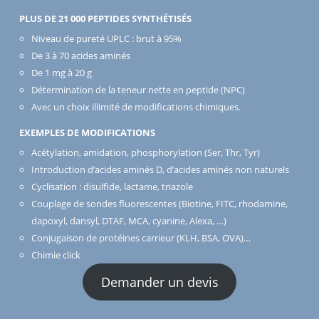
PLUS DE 21 000 PEPTIDES SYNTHÉTISÉS
Niveau de pureté UPLC : brut à 95%
De 3 à 70 acides aminés
De 1 mg à 20 g
Détermination de la teneur nette en peptide (NPC)
Avec un choix illimité de modifications chimiques.
EXEMPLES DE MODIFICATIONS
Acétylation, amidation, phosphorylation (Ser, Thr, Tyr)
Introduction d’acides aminés D, d’acides aminés non naturels
Cyclisation : disulfide, lactame, triazole
Couplage de sondes fluorescentes (Biotine, FITC, rhodamine,
dapoxyl, dansyl, DTAF, MCA, cyanine, Alexa, …)
Conjugaison de protéines carrieur (KLH, BSA, OVA)…
Chimie click
Demander un devis