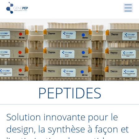
Skip
to
content
Peptides, Bibliothèques de Peptides et Protéines
Genepep
PEPTIDES
Solution innovante pour le
design, la synthèse à façon et